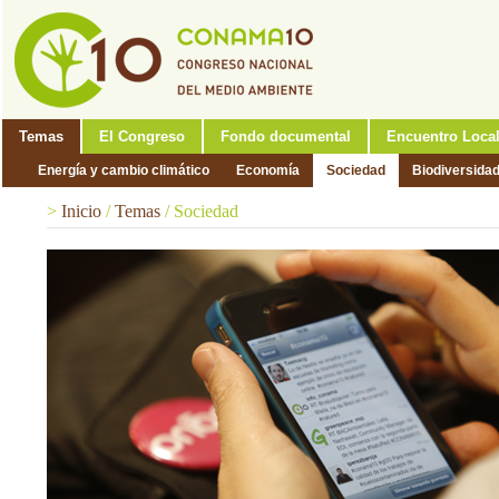
Temas
El Congreso
Fondo documental
Encuentro Loca
Energía y cambio climático
Economía
Sociedad
Biodiversida
>
Inicio
/
Temas
/
Sociedad