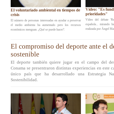
Vídeo: "Es fund
El voluntariado ambiental en tiempos de
prioridades"
crisis
Vídeo del debate 'Re
El número de personas interesadas en ayudar a preservar
española... mirando h
el medio ambienta ha aumentado pero los recursos
realizada por Ángel Ma
económicos menguan. ¿Qué se puede hacer?.
El compromiso del deporte ante el d
sostenible
El deporte también quiere jugar en el campo del des
Conama se presentraron distintas experiencias en este 
único país que ha desarrollado una Estrategia N
Sostenibilidad.