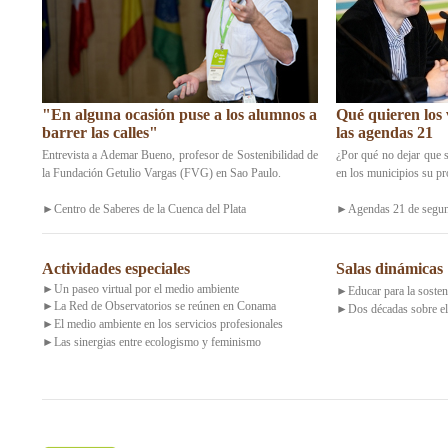
"En alguna ocasión puse a los alumnos a
Qué quieren los 
barrer las calles"
las agendas 21
Entrevista a Ademar Bueno, profesor de Sostenibilidad de
¿Por qué no dejar que 
la Fundación Getulio Vargas (FVG) en Sao Paulo.
en los municipios su pr
►Centro de Saberes de la Cuenca del Plata
►Agendas 21 de segun
Actividades especiales
Salas dinámicas
►
Un paseo virtual por el medio ambiente
►Educar para la sosten
►La Red de Observatorios se reúnen en Conama
►Dos décadas sobre el
►El medio ambiente en los servicios profesionales
►Las sinergias entre ecologismo y feminismo