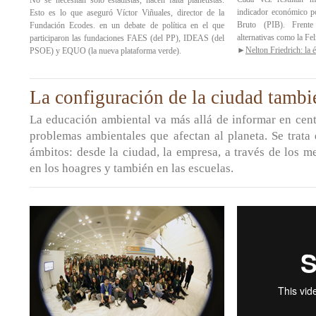
No se necesitan sólo estadistas, hacen falta planetistas.
indicador económico po
Esto es lo que aseguró Víctor Viñuales, director de la
Bruto (PIB). Frente
Fundación Ecodes. en un debate de política en el que
alternativas como la Fel
participaron las fundaciones FAES (del PP), IDEAS (del
►
Nelton Friedrich: la 
PSOE) y EQUO (la nueva plataforma verde).
La configuración de la ciudad tambi
La educación ambiental va más allá de informar en cent
problemas ambientales que afectan al planeta. Se trata
ámbitos: desde la ciudad, la empresa, a través de los 
en los hoagres y también en las escuelas.