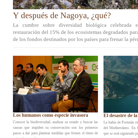
Y después de Nagoya, ¿qué?
La cumbre sobre diversidad biológica celebrada
restauración del 15% de los ecosistemas degradados par
de los fondos destinados por los países para frenar la pér
Los humanos como especie invasora
El desastre de l
Conocer la biodiversidad, analizar su estado y buscar las
La bahía de Portmán e
causas que impiden su conservación son los primeros
del Mediterráneo. En 
pasos a dar para plantear medidas que frenen el ritmo de
que se está siguiendo p