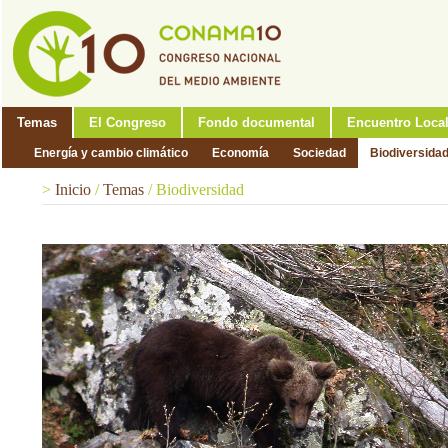
Temas
El Congreso
Fondo documental
Encuentro Loca
Energía y cambio climático
Economía
Sociedad
Biodiversida
>
Inicio
/
Temas
/
Biodiversidad