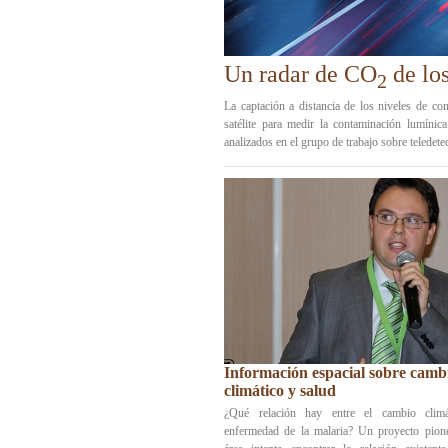
Un radar de CO
de lo
2
La captación a distancia de los niveles de co
satélite para medir la contaminación lumíni
analizados en el grupo de trabajo sobre teledet
Información espacial sobre camb
climático y salud
¿Qué relación hay entre el cambio clim
enfermedad de la malaria? Un proyecto pione