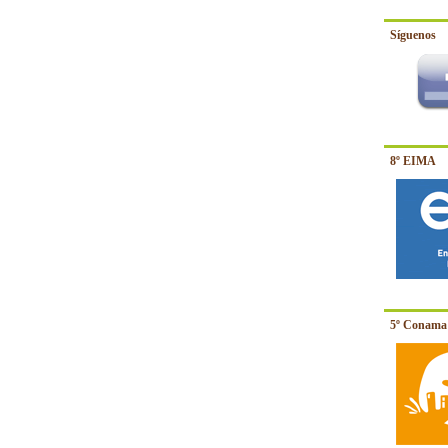
Síguenos
8º EIMA
5º Conama 