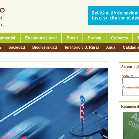
umental
Encuentro Local
Brasil
Prensa
Contacta
a
Sociedad
Biodiversidad
Territorio y D. Rural
Agua
Calidad 
Acceso a p
Usuario
Contraseña
Resumen d