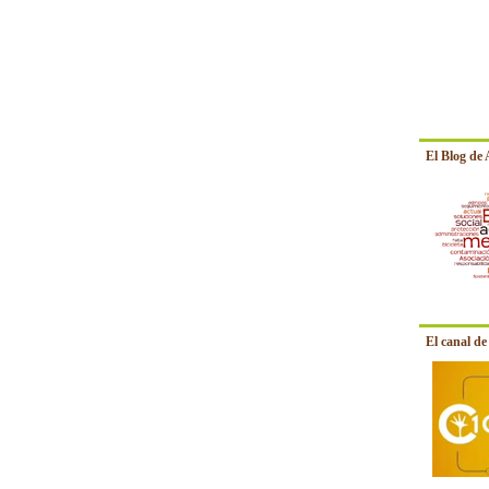
El Blog de
El canal d