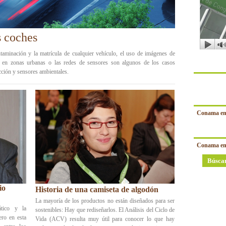
s coches
ntaminación y la matrícula de cualquier vehículo, el uso de imágenes de
ca en zonas urbanas o las redes de sensores son algunos de los casos
ección y sensores ambientales.
Conama en
Conama en
Búsca
io
Historia de una camiseta de algodón
La mayoría de los productos no están diseñados para ser
ático y la
sostenibles: Hay que rediseñarlos. El Análisis del Ciclo de
ro en esta
Vida (ACV) resulta muy útil para conocer lo que hay