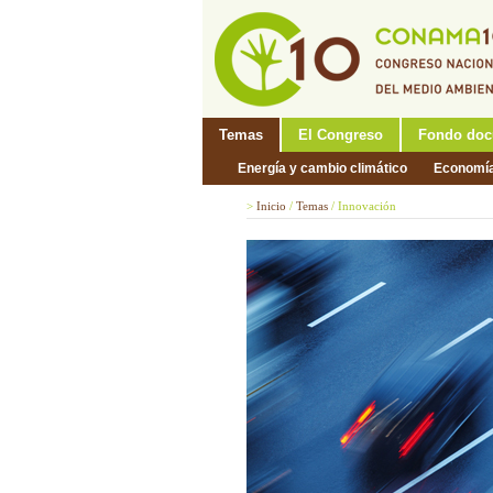
Temas
El Congreso
Fondo doc
Energía y cambio climático
Economí
>
Inicio
/
Temas
/
Innovación