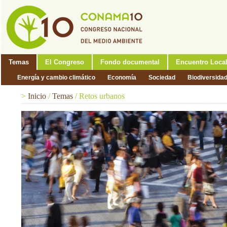
Temas
El Congreso
Fondo documental
Encuentro Loca
Energía y cambio climático
Economía
Sociedad
Biodiversida
>
Inicio
/
Temas
/
Retos urbanos