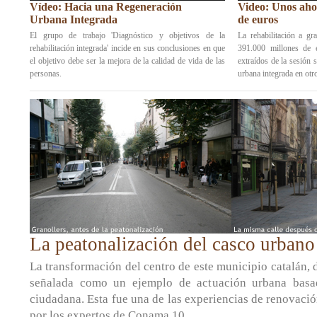
Vídeo: Hacia una Regeneración
Video: Unos aho
Urbana Integrada
de euros
El grupo de trabajo 'Diagnóstico y objetivos de la
La rehabilitación a gr
rehabilitación integrada' incide en sus conclusiones en que
391.000 millones de 
el objetivo debe ser la mejora de la calidad de vida de las
extraídos de la sesión 
personas.
urbana integrada en otro
La peatonalización del casco urbano
La transformación del centro de este municipio catalán, 
señalada como un ejemplo de actuación urbana basad
ciudadana. Esta fue una de las experiencias de renovaci
por los expertos de Conama 10.