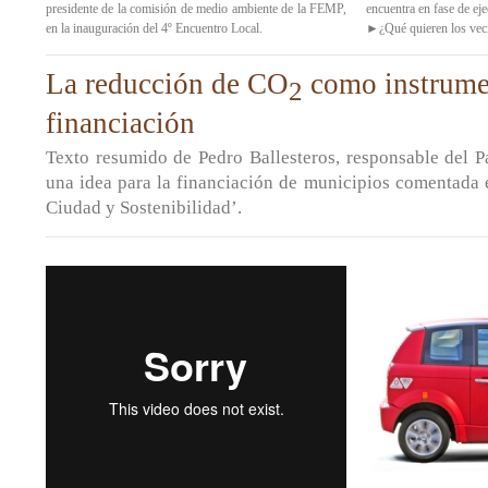
presidente de la comisión de medio ambiente de la FEMP,
encuentra en fase de ej
en la inauguración del 4º Encuentro Local.
►¿Qué quieren los vec
La reducción de CO
como instrume
2
financiación
Texto resumido de Pedro Ballesteros, responsable del P
una idea para la financiación de municipios comentada 
Ciudad y Sostenibilidad’.