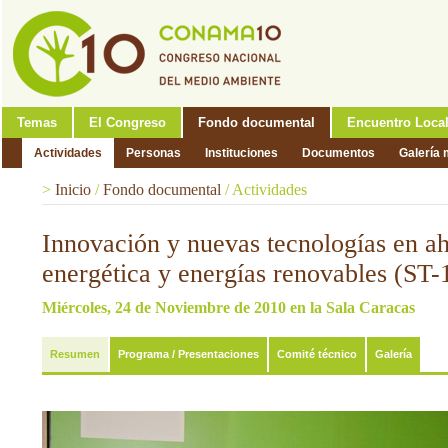
Temas
El Congreso
Fondo documental
Encuentro Loca
Actividades
Personas
Instituciones
Documentos
Galería 
>
Inicio
/
Fondo documental
/
Actividades
Innovación y nuevas tecnologías en ah
energética y energías renovables (ST-
Miércoles, 24 de Noviembre de 2010 en la Sala Caracas
Resumen
Programa / Presentaciones
Comité técnico
Galería