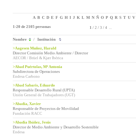
A
B
C
D
E
F
G
H
I
J
K
L
M
N
Ñ
O
P
Q
R
S
T
U
V
1-20 de 2105 personas
1
/
2
/
3
/
4
...
Nombre
/
Institución
>Aagesen Muñoz, Harald
Director Comisión Medio Ambiente / Director
AECOR / Brüel & Kjær Ibérica
>Abad Puértolas, Mª Antonia
Subdirectora de Operaciones
Endesa Carbono
>Abad Sabaris, Eduardo
Responsable Desarrollo Rural (UPTA)
Unión General de Trabajadores (UGT)
>Abadía, Xavier
Responsable de Proyectos de Movilidad
Fundación RACC
>Abadía Ibáñez, Jesús
Director de Medio Ambiente y Desarrollo Sostenible
Endesa