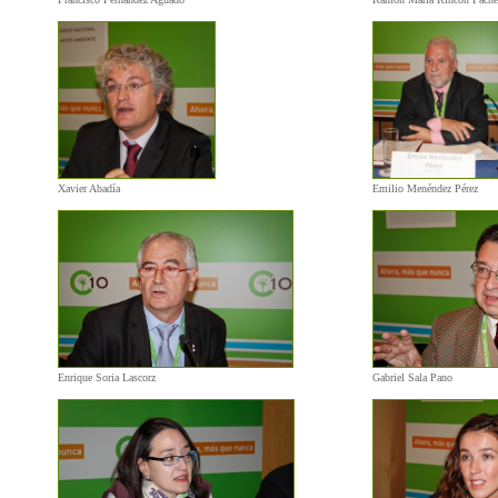
Xavier Abadía
Emilio Menéndez Pérez
Enrique Soria Lascorz
Gabriel Sala Pano