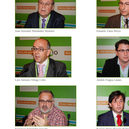
Juan Armindo Hernández Montero
Eduardo Zarza Moya
Luis Antonio Ortega Cobo
Andrés Fragua Lázaro
Francisco Fernández Aguado
Ramón María Rincón Pache