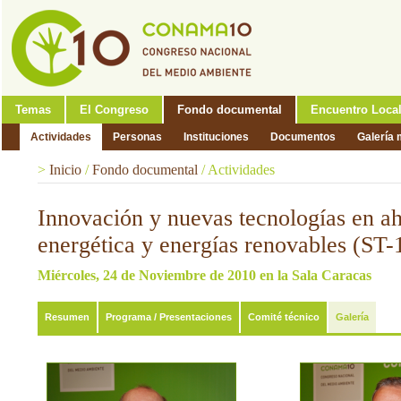
Temas
El Congreso
Fondo documental
Encuentro Loca
Actividades
Personas
Instituciones
Documentos
Galería 
>
Inicio
/
Fondo documental
/
Actividades
Innovación y nuevas tecnologías en ah
energética y energías renovables (ST-
Miércoles, 24 de Noviembre de 2010 en la Sala Caracas
Resumen
Programa / Presentaciones
Comité técnico
Galería