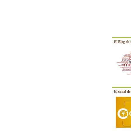
El Blog de
El canal d