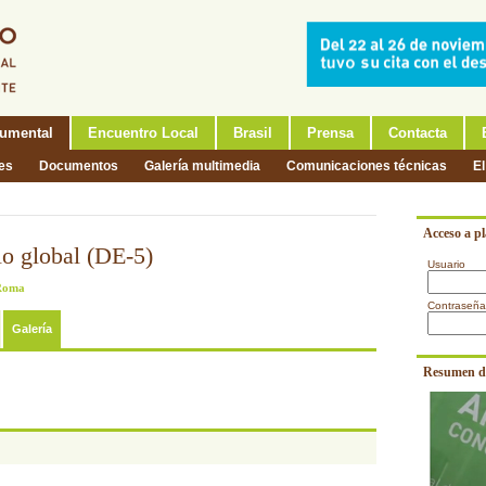
umental
Encuentro Local
Brasil
Prensa
Contacta
nes
Documentos
Galería multimedia
Comunicaciones técnicas
El
Acceso a p
lo global (DE-5)
Usuario
 Roma
Contraseña
Galería
Resumen d