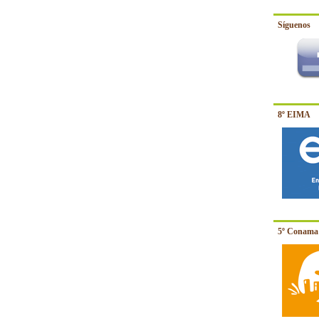
Síguenos
8º EIMA
5º Conama 