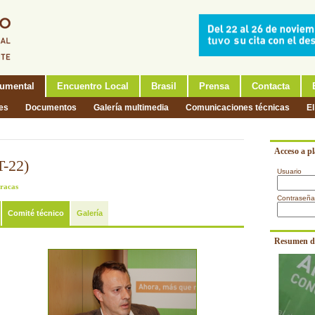
umental
Encuentro Local
Brasil
Prensa
Contacta
nes
Documentos
Galería multimedia
Comunicaciones técnicas
El
Acceso a p
T-22)
Usuario
aracas
Contraseña
Comité técnico
Galería
Resumen d