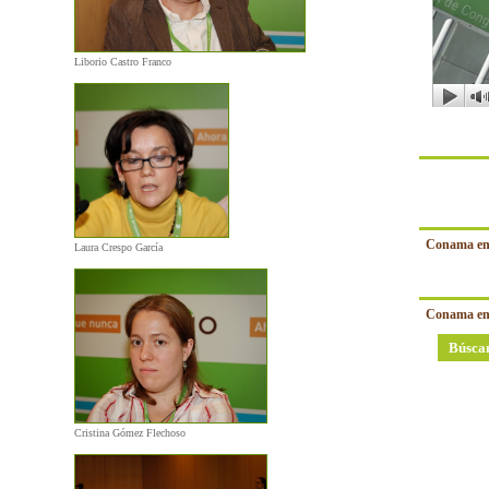
Liborio Castro Franco
Conama en
Laura Crespo García
Conama en
Búsca
Cristina Gómez Flechoso