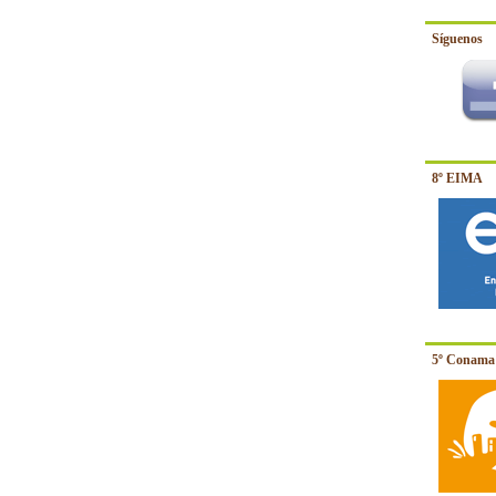
Síguenos
8º EIMA
5º Conama 