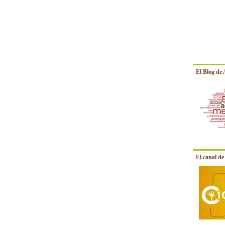
El Blog de
El canal d