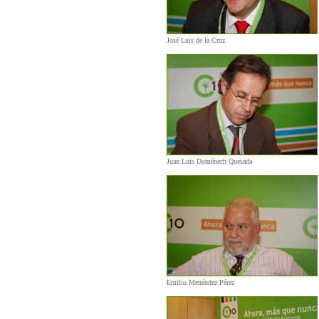
José Luis de la Cruz
Juan Luis Doménech Quesada
Emilio Menéndez Pérez