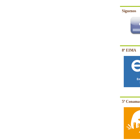
Síguenos
8º EIMA
5º Conama 