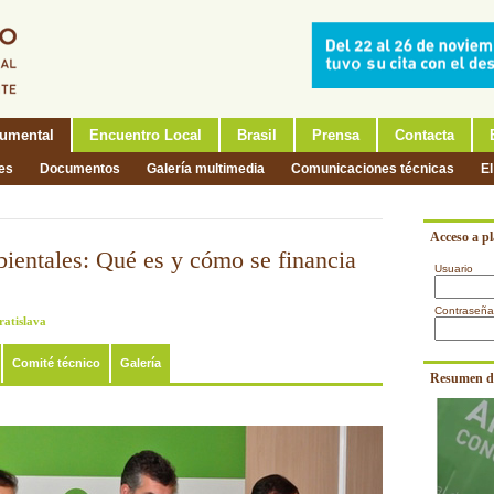
umental
Encuentro Local
Brasil
Prensa
Contacta
nes
Documentos
Galería multimedia
Comunicaciones técnicas
El
Acceso a p
ientales: Qué es y cómo se financia
Usuario
Contraseña
ratislava
Comité técnico
Galería
Resumen d