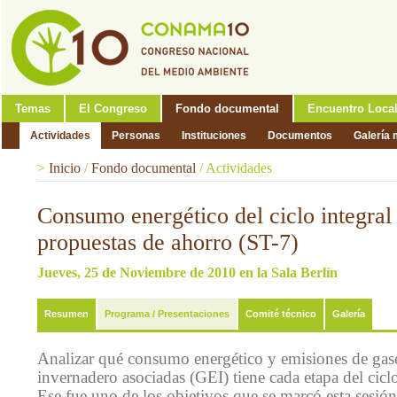
Temas
El Congreso
Fondo documental
Encuentro Loca
Actividades
Personas
Instituciones
Documentos
Galería 
>
Inicio
/
Fondo documental
/
Actividades
Consumo energético del ciclo integral
propuestas de ahorro (ST-7)
Jueves, 25 de Noviembre de 2010 en la Sala Berlín
Resumen
Programa / Presentaciones
Comité técnico
Galería
Analizar qué consumo energético y emisiones de gase
invernadero asociadas (GEI) tiene cada etapa del ciclo
Ese fue uno de los objetivos que se marcó esta sesión