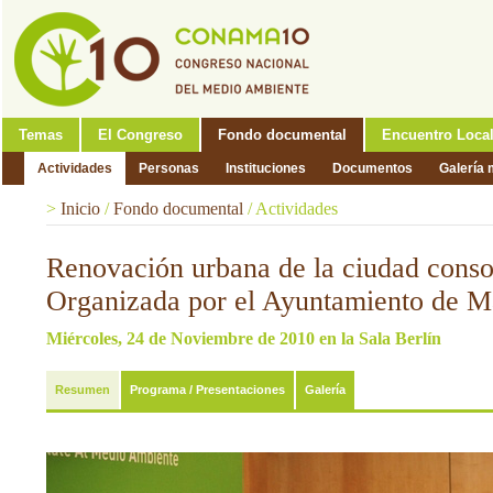
Temas
El Congreso
Fondo documental
Encuentro Loca
Actividades
Personas
Instituciones
Documentos
Galería 
>
Inicio
/
Fondo documental
/
Actividades
Renovación urbana de la ciudad conso
Organizada por el Ayuntamiento de M
Miércoles, 24 de Noviembre de 2010 en la Sala Berlín
Resumen
Programa / Presentaciones
Galería