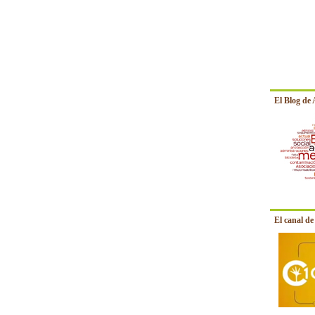
El Blog de
El canal d