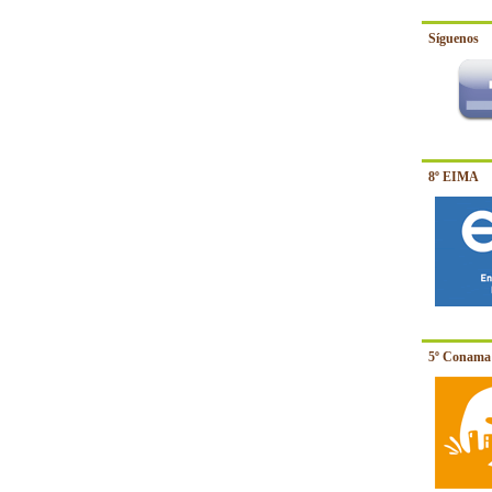
Síguenos
8º EIMA
5º Conama 