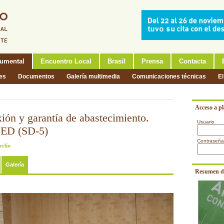
umental
Encuentro Local
Brasil
Prensa
Contacta
nes
Documentos
Galería multimedia
Comunicaciones técnicas
El
Acceso a p
xión y garantía de abastecimiento.
Usuario
ED (SD-5)
Contraseña
erlín
Galería
Resumen d