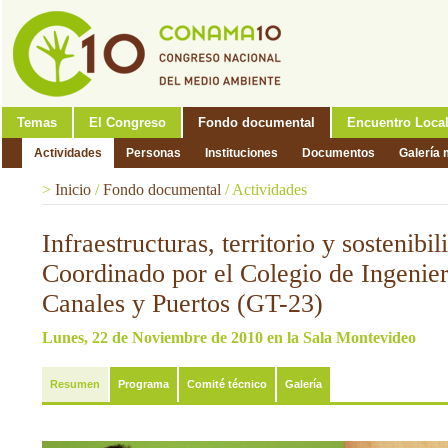
Temas
El Congreso
Fondo documental
Encuentro Loca
Actividades
Personas
Instituciones
Documentos
Galería 
>
Inicio
/
Fondo documental
/
Actividades
Infraestructuras, territorio y sostenibil
Coordinado por el Colegio de Ingenie
Canales y Puertos (GT-23)
Lunes, 22 de Noviembre de 2010 en la Sala Montevideo
Resumen
Programa
Comité técnico
Galería