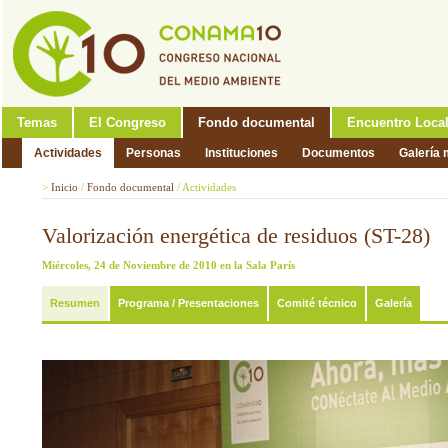
Temas
El Congreso
Fondo documental
Encuentro Loca
Actividades
Personas
Instituciones
Documentos
Galería 
>
Inicio
/
Fondo documental
/
Actividades
Valorización energética de residuos (ST-28)
Miércoles, 24 de Noviembre de 2010 en la Sala París
Resumen
Programa / Presentaciones
Comité técnico
Galería