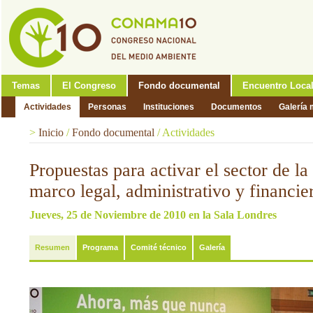
Temas
El Congreso
Fondo documental
Encuentro Loca
Actividades
Personas
Instituciones
Documentos
Galería 
>
Inicio
/
Fondo documental
/
Actividades
Propuestas para activar el sector de la 
marco legal, administrativo y financie
Jueves, 25 de Noviembre de 2010 en la Sala Londres
Resumen
Programa
Comité técnico
Galería