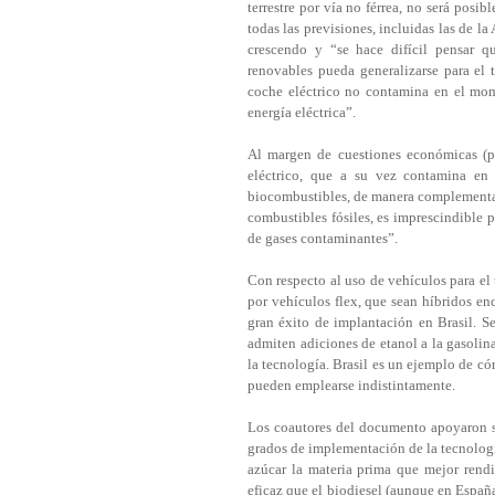
terrestre por vía no férrea, no será posi
todas las previsiones, incluidas las de la
crescendo y “se hace difícil pensar qu
renovables pueda generalizarse para el 
coche eléctrico no contamina en el mom
energía eléctrica”.
Al margen de cuestiones económicas (pre
eléctrico, que a su vez contamina en 
biocombustibles, de manera complementar
combustibles fósiles, es imprescindible p
de gases contaminantes”.
Con respecto al uso de vehículos para el
por vehículos flex, que sean híbridos en
gran éxito de implantación en Brasil. 
admiten adiciones de etanol a la gasolina
la tecnología. Brasil es un ejemplo de có
pueden emplearse indistintamente.
Los coautores del documento apoyaron s
grados de implementación de la tecnología
azúcar la materia prima que mejor rendi
eficaz que el biodiesel (aunque en Españ