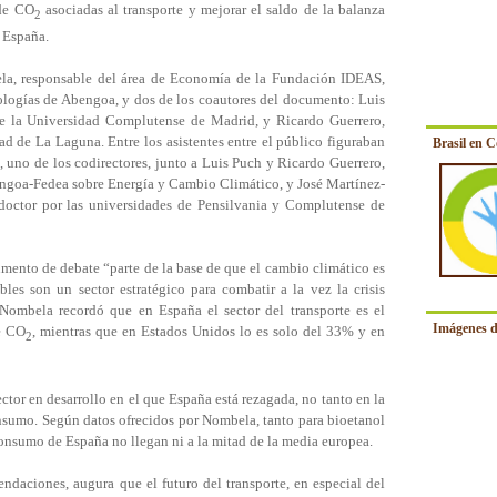
 de CO
asociadas al transporte y mejorar el saldo de la balanza
2
 España.
la, responsable del área de Economía de la Fundación IDEAS,
ologías de Abengoa, y dos de los coautores del documento: Luis
e la Universidad Complutense de Madrid, y Ricardo Guerrero,
ad de La Laguna. Entre los asistentes entre el público figuraban
Brasil en 
, uno de los codirectores, junto a Luis Puch y Ricardo Guerrero,
ngoa-Fedea sobre Energía y Cambio Climático, y José Martínez-
 doctor por las universidades de Pensilvania y Complutense de
ento de debate “parte de la base de que el cambio climático es
les son un sector estratégico para combatir a la vez la crisis
Nombela recordó que en España el sector del transporte es el
Imágenes d
e CO
, mientras que en Estados Unidos lo es solo del 33% y en
2
ctor en desarrollo en el que España está rezagada, no tanto en la
sumo. Según datos ofrecidos por Nombela, tanto para bioetanol
consumo de España no llegan ni a la mitad de la media europea.
ndaciones, augura que el futuro del transporte, en especial del