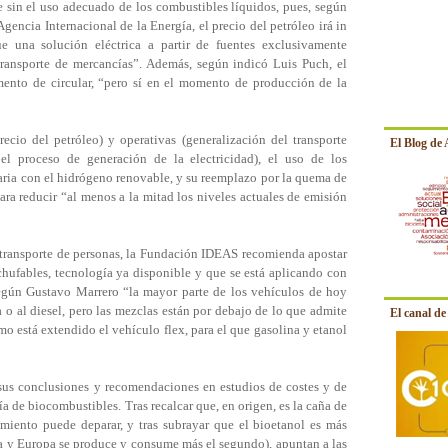
ble sin el uso adecuado de los combustibles líquidos, pues, según
 Agencia Internacional de la Energía, el precio del petróleo irá in
e una solución eléctrica a partir de fuentes exclusivamente
transporte de mercancías”. Además, según indicó Luis Puch, el
ento de circular, “pero sí en el momento de producción de la
cio del petróleo) y operativas (generalización del transporte
El Blog de
el proceso de generación de la electricidad), el uso de los
ia con el hidrógeno renovable, y su reemplazo por la quema de
ara reducir “al menos a la mitad los niveles actuales de emisión
 transporte de personas, la Fundación IDEAS recomienda apostar
chufables, tecnología ya disponible y que se está aplicando con
Según Gustavo Marrero “la mayor parte de los vehículos de hoy
 o al diesel, pero las mezclas están por debajo de lo que admite
El canal d
mo está extendido el vehículo flex, para el que gasolina y etanol
us conclusiones y recomendaciones en estudios de costes y de
 de biocombustibles. Tras recalcar que, en origen, es la caña de
miento puede deparar, y tras subrayar que el bioetanol es más
a y Europa se produce y consume más el segundo), apuntan a las