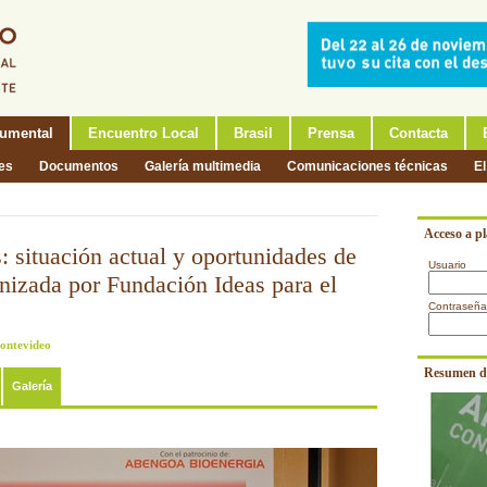
umental
Encuentro Local
Brasil
Prensa
Contacta
nes
Documentos
Galería multimedia
Comunicaciones técnicas
El
Acceso a p
: situación actual y oportunidades de
Usuario
nizada por Fundación Ideas para el
Contraseña
Montevideo
Resumen d
Galería