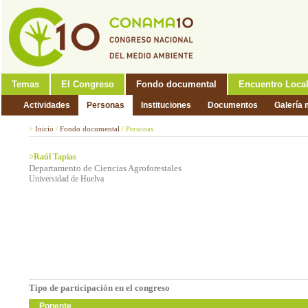
Temas
El Congreso
Fondo documental
Encuentro Loca
Actividades
Personas
Instituciones
Documentos
Galería 
>
Inicio
/
Fondo documental
/
Personas
>Raúl Tapias
Departamento de Ciencias Agroforestales
Universidad de Huelva
Tipo de participación en el congreso
Ponente